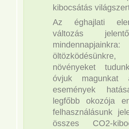
kibocsátás világszer
Az éghajlati ele
változás jele
mindennapjainkra
öltözködésünkre
növényeket tudun
óvjuk magunkat a
események hatása
legfőbb okozója e
felhasználásunk jel
összes CO2-kib