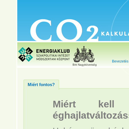
Bevezetés
Brit Nagykövetség
Miért fontos?
Miért kell 
éghajlatváltozás