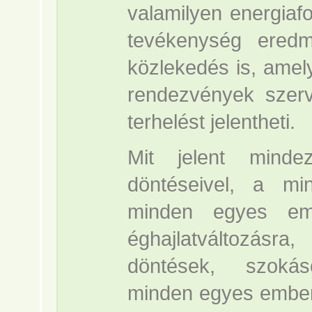
valamilyen energiaf
tevékenység eredm
közlekedés is, amely 
rendezvények szer
terhelést jelentheti.
Mit jelent mind
döntéseivel, a m
minden egyes em
éghajlatváltozásr
döntések, szokás
minden egyes ember 