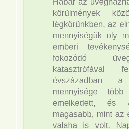
Habár az üvegházha
körülmények köz
légkörünkben, az el
mennyiségük oly m
emberi tevékeny
fokozódó üvegh
katasztrófával 
évszázadban a 
mennyisége több
emelkedett, és 
magasabb, mint az e
valaha is volt. Na